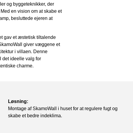
aler og byggeteknikker, der
a. Med en vision om at skabe et
vamp, besluttede ejeren at
 gav et æstetisk tiltalende
på SkamoWall giver væggene et
tektur i villaen. Denne
 det ideelle valg for
tentiske charme.
Løsning:
Montage af SkamoWall i huset for at regulere fugt og
skabe et bedre indeklima.