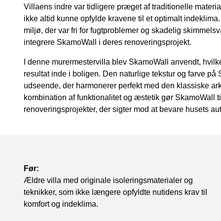
Villaens indre var tidligere præget af traditionelle materi
ikke altid kunne opfylde kravene til et optimalt indeklim
miljø, der var fri for fugtproblemer og skadelig skimmels
integrere SkamoWall i deres renoveringsprojekt.
I denne murermestervilla blev SkamoWall anvendt, hvilket
resultat inde i boligen. Den naturlige tekstur og farve 
udseende, der harmonerer perfekt med den klassiske arki
kombination af funktionalitet og æstetik gør SkamoWall til
renoveringsprojekter, der sigter mod at bevare husets au
Før:
Ældre villa med originale isoleringsmaterialer og
teknikker, som ikke længere opfyldte nutidens krav til
komfort og indeklima.