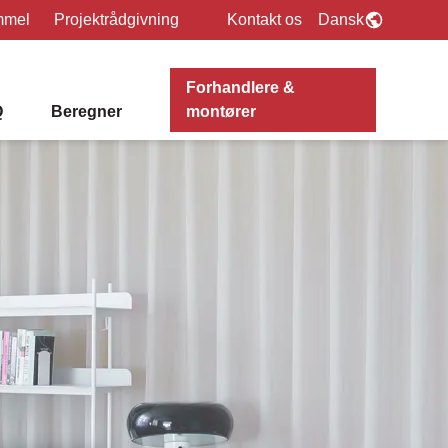
mmel
Projektrådgivning
Kontakt os
Dansk
Forhandlere &
Q
Beregner
montører