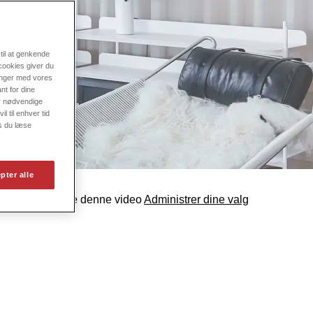
til at genkende
cookies giver du
ninger med vores
nt for dine
er nødvendige
l til enhver tid
s du læse
pter alle
cookies for at se denne video
Administrer dine valg