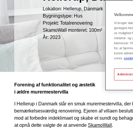
Lokation: Hellerup, Danmark
Velkomme
Bygningstype: Hus
Projekt: Totalrenovering
Vi bruger dat
gentagne besø
SkamoWall monteret: 100m²
os mulighed f
År: 2023
reklame- og a
interesser. H
for, at hjemm
kunne admini
vores
cookie
Administ
Forening af funktionalitet og æstetik
i ældre murermestervilla
I Hellerup i Danmark står en smuk murermestervilla, der h
bemærkelsesværdig renovering. Ejeren af villaen beslutted
mod at forbedre indeklimaet og skabe et sundt og behageli
at opnå dette valgte de at anvende
SkamoWall
.