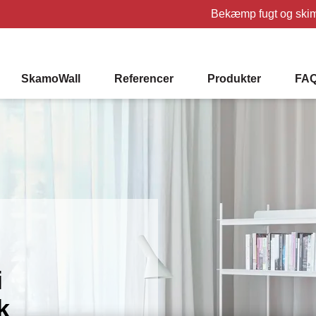
Bekæmp fugt og ski
SkamoWall
Referencer
Produkter
FA
i
k