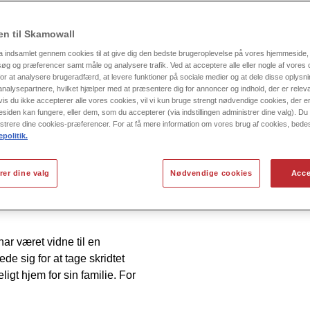
n til Skamowall
a indsamlet gennem cookies til at give dig den bedste brugeroplevelse på vores hjemmeside, 
g og præferencer samt måle og analysere trafik. Ved at acceptere alle eller nogle af vores 
or at analysere brugeradfærd, at levere funktioner på sociale medier og at dele disse oplys
nalysepartnere, hvilket hjælper med at præsentere dig for annoncer og indhold, der er releva
vis du ikke accepterer alle vores cookies, vil vi kun bruge strengt nødvendige cookies, der 
esiden kan fungere, eller dem, som du accepterer (via indstillingen administrer dine valg). Du vi
strere dine cookies-præferencer. For at få mere information om vores brug af cookies, bede
politik.
rer dine valg
Nødvendige cookies
Acce
Accepter venligst marketings
ar været vidne til en
e sig for at tage skridtet
gt hjem for sin familie. For