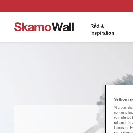
Råd &
inspiration
Velkomme
Vi bruger dat
gentagne besø
os mulighed f
reklame- og a
interesser. H
for, at hjemm