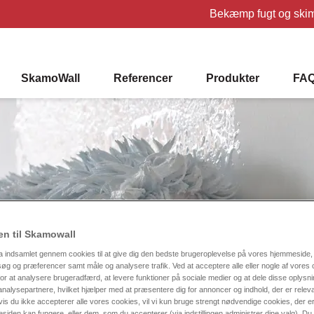
Bekæmp fugt og ski
SkamoWall
Referencer
Produkter
FA
n til Skamowall
a indsamlet gennem cookies til at give dig den bedste brugeroplevelse på vores hjemmeside, 
g og præferencer samt måle og analysere trafik. Ved at acceptere alle eller nogle af vores 
or at analysere brugeradfærd, at levere funktioner på sociale medier og at dele disse oplys
nalysepartnere, hvilket hjælper med at præsentere dig for annoncer og indhold, der er releva
vis du ikke accepterer alle vores cookies, vil vi kun bruge strengt nødvendige cookies, der 
esiden kan fungere, eller dem, som du accepterer (via indstillingen administrer dine valg). Du vi