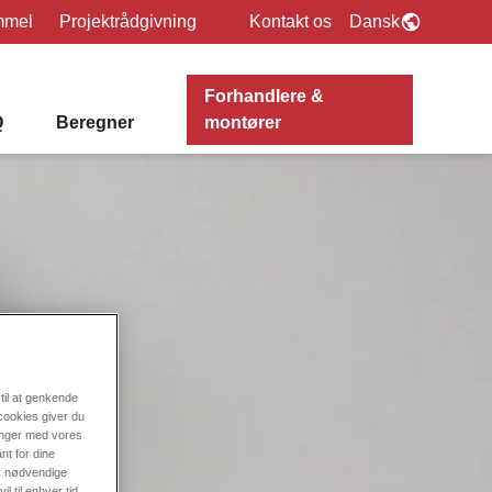
mmel
Projektrådgivning
Kontakt os
Dansk
Forhandlere &
Q
Beregner
montører
til at genkende
cookies giver du
ninger med vores
nt for dine
er nødvendige
l til enhver tid