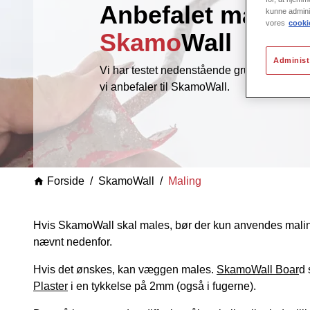
Anbefalet maling t
kunne admini
vores
cookie
Skamo
Wall
Administ
Vi har testet nedenstående grunder og mal
vi anbefaler til SkamoWall.
Forside
SkamoWall
Maling
Hvis SkamoWall skal males, bør der kun anvendes mal
nævnt nedenfor.
Hvis det ønskes, kan væggen males.
SkamoWall Boar
d 
Plaster
i en tykkelse på 2mm (også i fugerne).