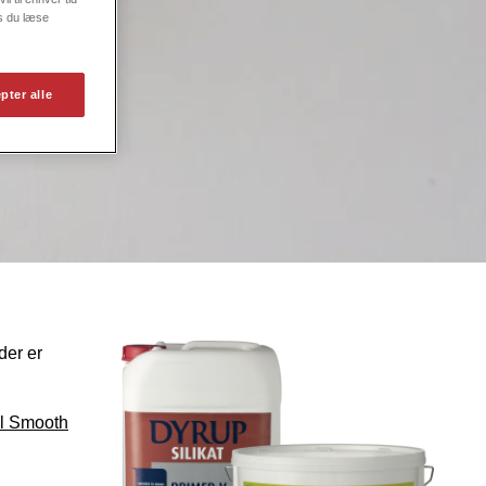
s du læse
pter alle
der er
l Smooth