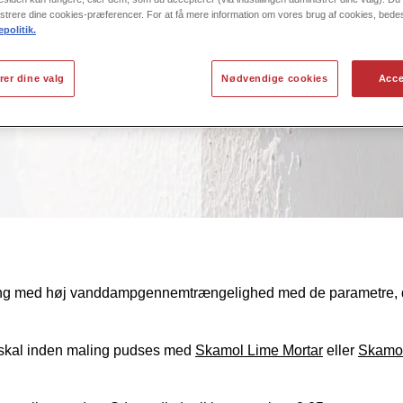
il
strere dine cookies-præferencer. For at få mere information om vores brug af cookies, bede
politik.
rer dine valg
Nødvendige cookies
Acce
ing fra PPG, som
ing med høj vanddampgennemtrængelighed med de parametre, 
skal inden maling pudses med
Skamol Lime Mortar
eller
Skamo