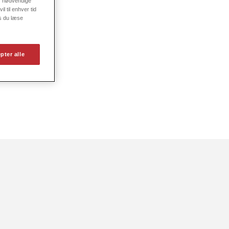
er nødvendige
l til enhver tid
s du læse
pter alle