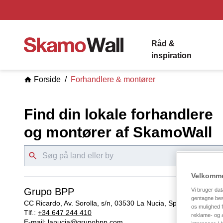
Råd &
inspiration
Forside
Forhandlere & montører
Find din lokale forhandlere
og montører af SkamoWall
Velkomme
Grupo BPP
Vi bruger dat
gentagne besø
CC Ricardo, Av. Sorolla, s/n, 03530 La Nucia, Spain
os mulighed f
Tlf.:
+34 647 244 410
reklame- og a
E-mail:
lanucia@grupobpp.com