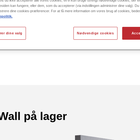
vis du ikke accepterer alle vores cookies, vil vi kun bruge strengt nødvendige cookies, der 
esiden kan fungere, eller dem, som du accepterer (via indstillingen administrer dine valg). Du vi
strere dine cookies-præferencer. For at få mere information om vores brug af cookies, bede
politik.
rer dine valg
Nødvendige cookies
Acce
ll på lager