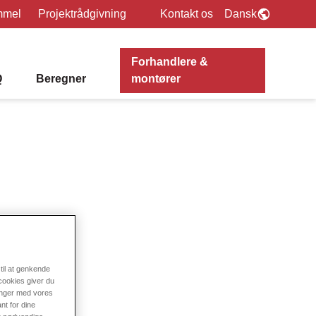
mmel
Projektrådgivning
Kontakt os
Dansk
Forhandlere &
Q
Beregner
montører
til at genkende
cookies giver du
ninger med vores
nt for dine