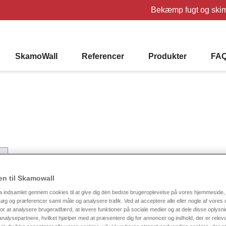
Bekæmp fugt og ski
SkamoWall
Referencer
Produkter
FA
n til Skamowall
a indsamlet gennem cookies til at give dig den bedste brugeroplevelse på vores hjemmeside, 
g og præferencer samt måle og analysere trafik. Ved at acceptere alle eller nogle af vores 
or at analysere brugeradfærd, at levere funktioner på sociale medier og at dele disse oplys
nalysepartnere, hvilket hjælper med at præsentere dig for annoncer og indhold, der er releva