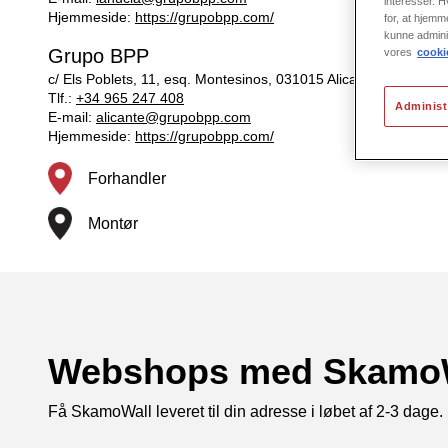
interesser. H
Hjemmeside:
https://grupobpp.com/
for, at hjemm
kunne admini
Grupo BPP
vores
cookie
c/ Els Poblets, 11, esq. Montesinos, 031015 Alicante, Spain
Tlf.:
+34 965 247 408
Administ
E-mail:
alicante@grupobpp.com
Hjemmeside:
https://grupobpp.com/
Forhandler
Montør
Webshops med SkamoWa
Få SkamoWall leveret til din adresse i løbet af 2-3 dage.