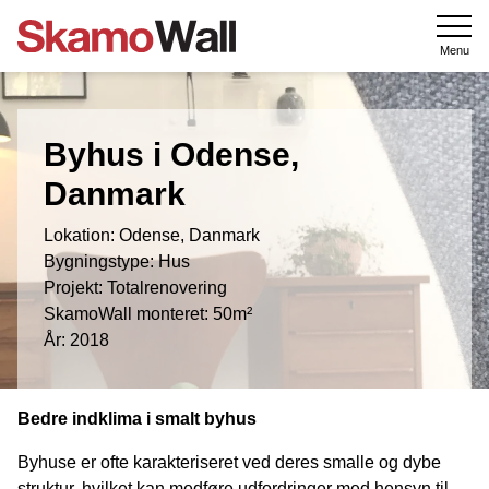
Menu
Byhus i Odense,
Danmark
Lokation: Odense, Danmark
Bygningstype: Hus
Projekt: Totalrenovering
SkamoWall monteret: 50m²
År: 2018
Bedre indklima i smalt byhus
Byhuse er ofte karakteriseret ved deres smalle og dybe
struktur, hvilket kan medføre udfordringer med hensyn til