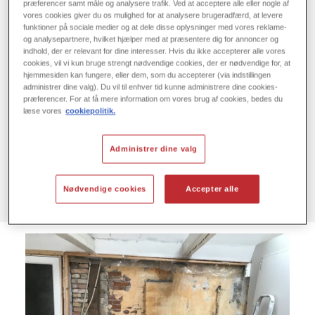
præferencer samt måle og analysere trafik. Ved at acceptere alle eller nogle af
Før:
vores cookies giver du os mulighed for at analysere brugeradfærd, at levere
funktioner på sociale medier og at dele disse oplysninger med vores reklame-
Manglende naturligt lys, utilstrækkelig ventilation og dårlig
og analysepartnere, hvilket hjælper med at præsentere dig for annoncer og
isolering som påvirkede beboernes trivsel og sundhed.
indhold, der er relevant for dine interesser. Hvis du ikke accepterer alle vores
cookies, vil vi kun bruge strengt nødvendige cookies, der er nødvendige for, at
hjemmesiden kan fungere, eller dem, som du accepterer (via indstillingen
administrer dine valg). Du vil til enhver tid kunne administrere dine cookies-
Løsning:
præferencer. For at få mere information om vores brug af cookies, bedes du
Indvendig renovering med SkamoWall.
læse vores
cookiepolitik.
Administrer dine valg
Efter:
Renoveringen skabte et sundt indeklima, og forbedrede
Nødvendige cookies
Accepter alle
trivsel og komfort for beboerne.