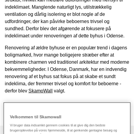
indeklimaet. Manglende naturligt lys, utilstrækkelig
ventilation og dårlig isolering er blot nogle af de
udfordringer, der kan påvirke beboernes trivsel og
sundhed. Derfor blev det afgørende at fokusere på
indeklimaet under renoveringen af dette byhus i Odense.
Renovering af ældre byhuse er en populær trend i dagens
boligmarked, hvor mange boligejere stræber efter at
kombinere charmen ved traditionel arkitektur med moderne
bekvemmeligheder. I Odense, Danmark, har en indvendig
renovering af et byhus sat fokus på at skabe et sundt
indeklima, der fremmer trivsel og komfort for beboerne -
derfor blev
SkamoWall
valgt.
Accepter venligst marketingscookies for at se denne video
Velkommen til Skamowall
Administrer dine valg
Vi bruger data indsamlet gennem cookies til at give dig den bedste
brugeroplevelse på vores hjemmeside, til at genkende gentagne besøg og