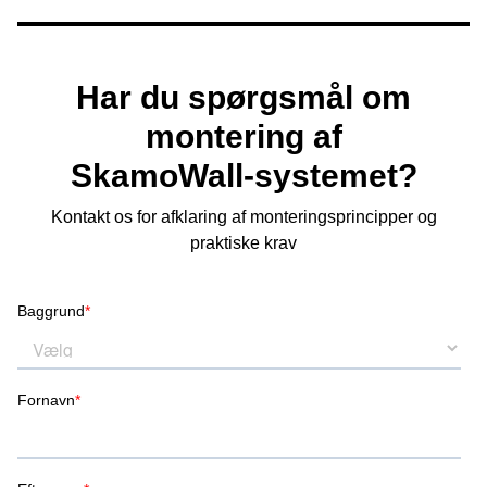
Der er ingen forskel i funktionen af de to sider af
SkamoWall Board
.
Det er derfor lige meget, hvilken side af SkamoWall
Har du spørgsmål om
Board, der monteres ud mod rummet.
montering af
SkamoWall‑systemet?
Kontakt os for afklaring af monteringsprincipper og
praktiske krav