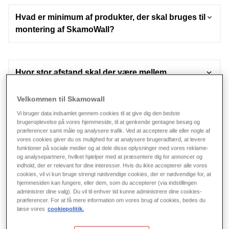
Se mere om monteringen her.
Hvad er minimum af produkter, der skal bruges til
montering af SkamoWall?
Skamol Primer
,
Skamol Lime Mortar
og
SkamoWall
Board
.
Hvor stor afstand skal der være mellem
Se mere om monteringen her.
SkamoWall Board og gulv?
Velkommen til Skamowall
Enten 5mm luft eller 5mm med et uorganisk elastisk
Vi bruger data indsamlet gennem cookies til at give dig den bedste
materiale.
brugeroplevelse på vores hjemmeside, til at genkende gentagne besøg og
Hvordan monteres SkamoWall?
Se mere om monteringen her.
præferencer samt måle og analysere trafik. Ved at acceptere alle eller nogle af
vores cookies giver du os mulighed for at analysere brugeradfærd, at levere
Se mere om monteringen her.
funktioner på sociale medier og at dele disse oplysninger med vores reklame-
og analysepartnere, hvilket hjælper med at præsentere dig for annoncer og
indhold, der er relevant for dine interesser. Hvis du ikke accepterer alle vores
Hvornår skal man bruge armeringsnettet
cookies, vil vi kun bruge strengt nødvendige cookies, der er nødvendige for, at
Skamol Mesh?
hjemmesiden kan fungere, eller dem, som du accepterer (via indstillingen
administrer dine valg). Du vil til enhver tid kunne administrere dine cookies-
Skamol Mesh
skal kun bruges i tilfælde, hvor væggene
præferencer. For at få mere information om vores brug af cookies, bedes du
læse vores
cookiepolitik.
udsættes for rystelser, som f.eks. ved togbaner.
Kan el fræses ind i SkamoWall Board?