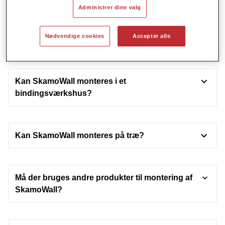
Se mere om monteringen her.
Administrer dine valg
Ja.
Se mere om monteringen her.
Nødvendige cookies
Accepter alle
Kan man selv montere SkamoWall?
Ja.
Se mere om monteringen her.
Kan SkamoWall monteres i et
bindingsværkshus?
Ja.
Se mere om monteringen her.
Kan SkamoWall monteres på træ?
Ja.
Se mere om monteringen her.
Må der bruges andre produkter til montering af
SkamoWall?
Nej.
Dermed bortfalder garantien.